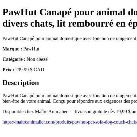
PawHut Canapé pour animal dome
divers chats, lit rembourré en é
PawHut Canapé pour animal domestique avec fonction de rangement pour 
Marque :
PawHut
Catégorie :
Non classé
Prix :
299.99 $ CAD
Description
PawHut Canapé pour animal domestique avec fonction de rangement pour c
bien-être de votre animal. Conçu pour répondre aux exigences des prop
Disponible chez Maître Animalier — livraison gratuite dès 19,99 $ a
https://maitreanimalier.com/produits/pawhut-pet-sofa-dog-couch-chais