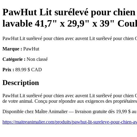
PawHut Lit surélevé pour chien 
lavable 41,7" x 29,9" x 39" Cou
PawHut Lit surélevé pour chien avec auvent Lit surélevé pour chien Ca
Marque :
PawHut
Catégorie :
Non classé
Prix :
89.99 $ CAD
Description
PawHut Lit surélevé pour chien avec auvent Lit surélevé pour chien Ca
de votre animal. Conçu pour répondre aux exigences des propriétaires 
Disponible chez Maître Animalier — livraison gratuite dès 19,99 $ a
https://maitreanimalier.com/produits/pawhut-lit-sureleve-pour-chien-a