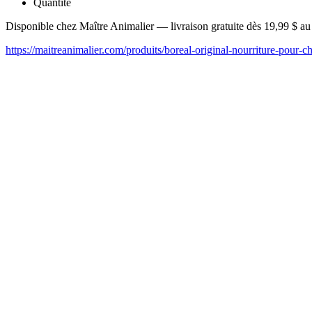
Quantité
Disponible chez Maître Animalier — livraison gratuite dès 19,99 $ a
https://maitreanimalier.com/produits/boreal-original-nourriture-pour-ch