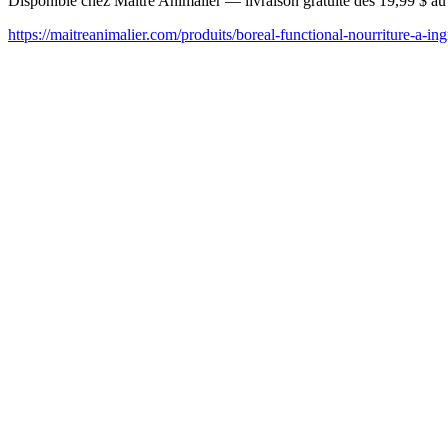
Disponible chez Maître Animalier — livraison gratuite dès 19,99 $ a
https://maitreanimalier.com/produits/boreal-functional-nourriture-a-in