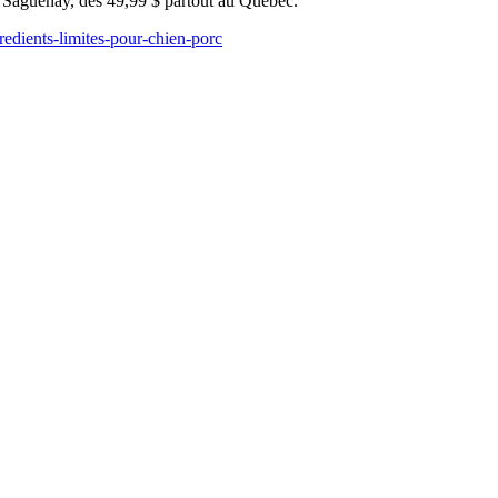
u Saguenay, dès 49,99 $ partout au Québec.
gredients-limites-pour-chien-porc